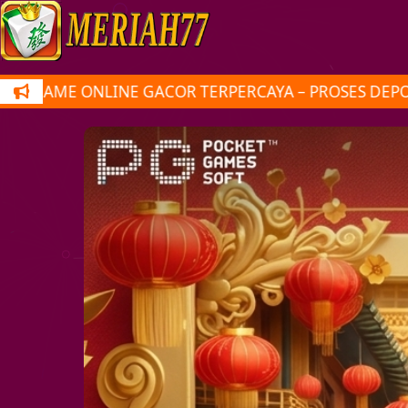
PERCAYA – PROSES DEPO & WD KILAT HITUNGAN DETIK 