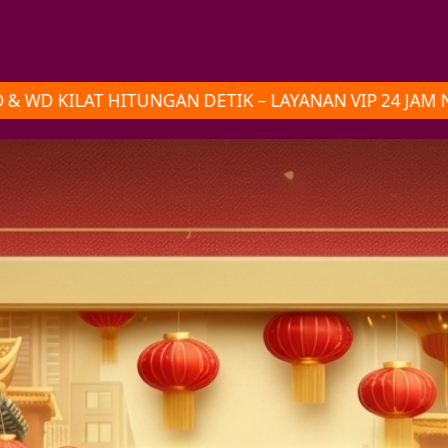
– LAYANAN VIP 24 JAM NONSTOP – MENANG BERAPAPUN