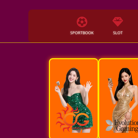
SPORTBOOK
SLOT