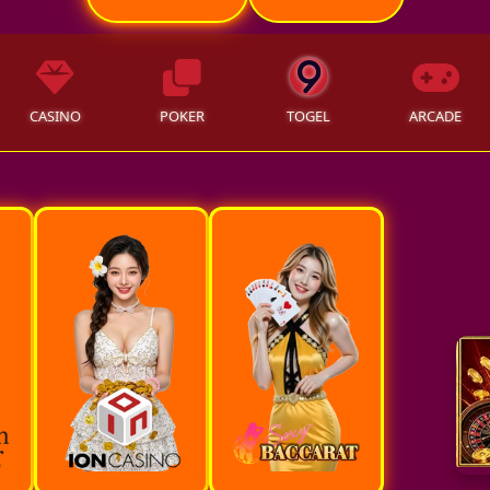
CASINO
POKER
ARCADE
TOGEL